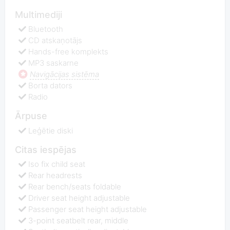
Multimediji
Bluetooth
CD atskaņotājs
Hands-free komplekts
MP3 saskarne
Navigācijas sistēma
Borta dators
Radio
Ārpuse
Leģētie diski
Citas iespējas
Iso fix child seat
Rear headrests
Rear bench/seats foldable
Driver seat height adjustable
Passenger seat height adjustable
3-point seatbelt rear, middle