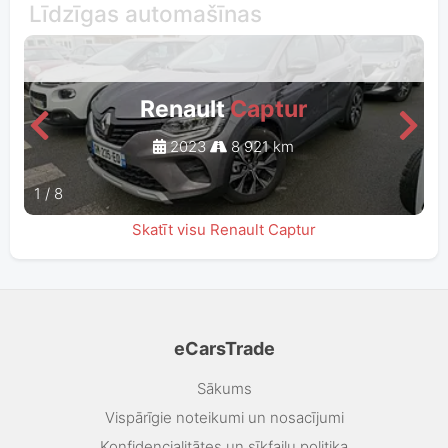
Līdzīgas automašīnas
Renault
Captur
2023
8 921 km
1
/
8
Skatīt visu Renault Captur
eCarsTrade
Sākums
Vispārīgie noteikumi un nosacījumi
Konfidencialitātes un sīkfailu politika