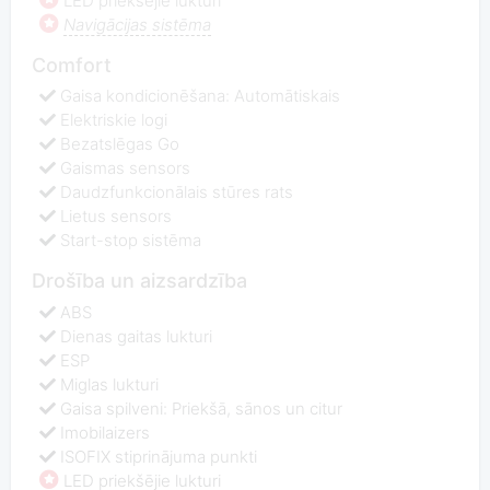
LED priekšējie lukturi
Navigācijas sistēma
Comfort
Gaisa kondicionēšana: Automātiskais
Elektriskie logi
Bezatslēgas Go
Gaismas sensors
Daudzfunkcionālais stūres rats
Lietus sensors
Start-stop sistēma
Drošība un aizsardzība
ABS
Dienas gaitas lukturi
ESP
Miglas lukturi
Gaisa spilveni: Priekšā, sānos un citur
Imobilaizers
ISOFIX stiprinājuma punkti
LED priekšējie lukturi