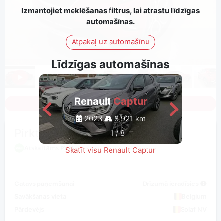
Izmantojiet meklēšanas filtrus, lai atrastu līdzīgas
automašīnas.
Atpakaļ uz automašīnu
Līdzīgas automašīnas
Renault
Captur
Sign in to see all photos
2023
8 921 km
Pirkt / solīt
1
/
8
Atskaitāms PVN
Skatīt visu Renault Captur
Gatavs paņemšanai
Drīzumā ieradīsies
Savākšanas vieta
Belgium
Pārdevējs
Solaf NV