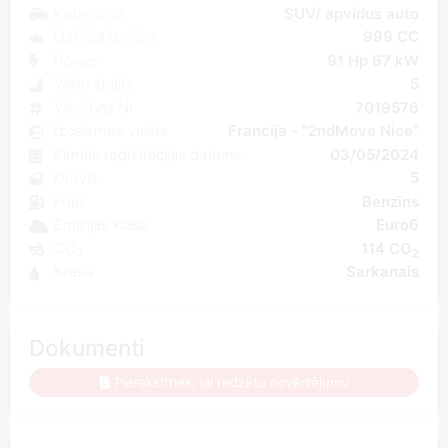
Kategorija
SUV/ apvidus auto
Dzinēja izmērs
999 CC
Power
91 Hp 67 kW
Vietu skaits
5
Vienības Nr
7019576
Izcelsmes valsts
Francija - "2ndMove Nice"
Pirmās reģistrācijas datums
03/05/2024
Durvis
5
Fuel
Benzīns
Emisijas klase
Euro6
CO₂
114 CO
2
Krāsa
Sarkanais
Dokumenti
Pierakstīties, lai redzētu novērtējumu