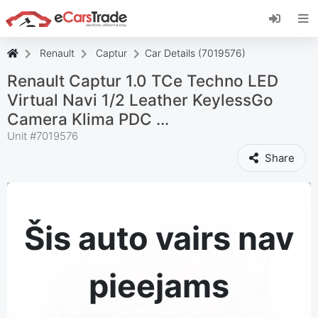
Instalējiet eCarsTrade tīmekļa lietotni,
pievienojiet to savam sākuma ekrānam un
saņemiet tūlītējus atjauninājumus.
Renault
Captur
Car Details (7019576)
Uzstādīt
Atcelt
Renault Captur 1.0 TCe Techno LED
Virtual Navi 1/2 Leather KeylessGo
Camera Klima PDC ...
Unit #
7019576
Share
Šis auto vairs nav
pieejams