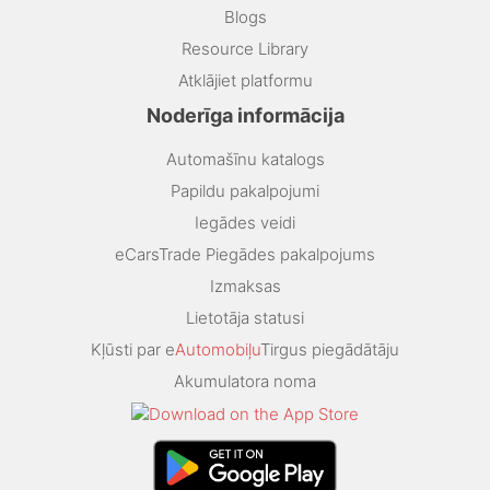
Blogs
Resource Library
Atklājiet platformu
Noderīga informācija
Automašīnu katalogs
Papildu pakalpojumi
Iegādes veidi
eCarsTrade Piegādes pakalpojums
Izmaksas
Lietotāja statusi
Kļūsti par e
Automobiļu
Tirgus piegādātāju
Akumulatora noma