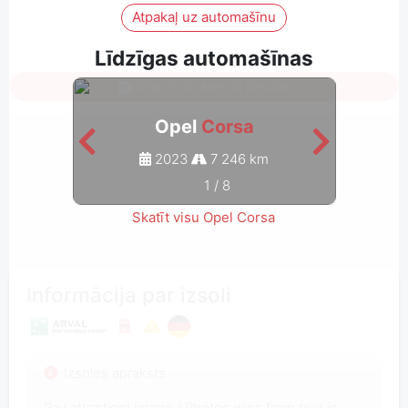
Atpakaļ uz automašīnu
Līdzīgas automašīnas
Sign in to see all photos
Opel
Corsa
2023
7 246 km
1
/
8
Skatīt visu Opel Corsa
Informācija par izsoli
Izsoles apraksts
Pay attention! Image / Photos wins from text in