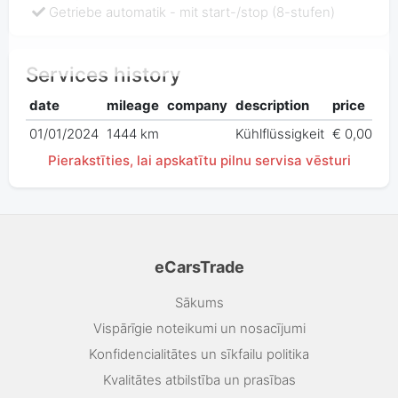
Getriebe automatik - mit start-/stop (8-stufen)
Services history
date
mileage
company
description
price
01/01/2024
1444 km
Kühlflüssigkeit
€ 0,00
Pierakstīties, lai apskatītu pilnu servisa vēsturi
eCarsTrade
Sākums
Vispārīgie noteikumi un nosacījumi
Konfidencialitātes un sīkfailu politika
Kvalitātes atbilstība un prasības