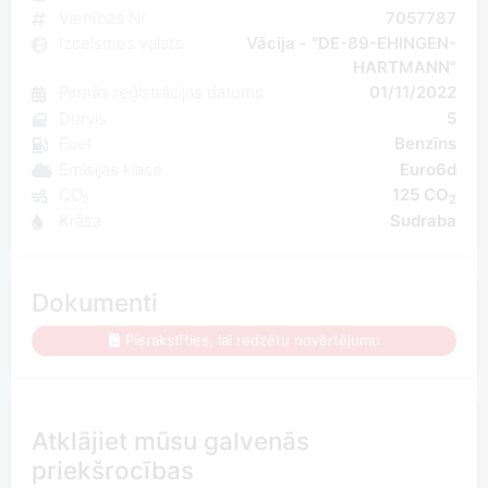
Vienības Nr
7057787
Izcelsmes valsts
Vācija - "DE-89-EHINGEN-
HARTMANN"
Pirmās reģistrācijas datums
01/11/2022
Durvis
5
Fuel
Benzīns
Emisijas klase
Euro6d
CO₂
125 CO
2
Krāsa
Sudraba
Dokumenti
Pierakstīties, lai redzētu novērtējumu
Atklājiet mūsu galvenās
priekšrocības