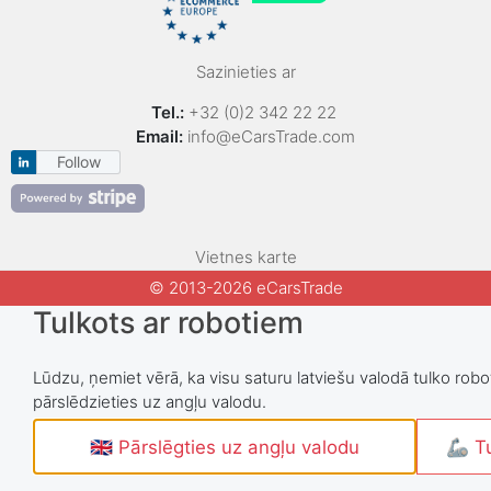
Sazinieties ar
Tel.:
+32 (0)2 342 22 22
Email:
info@eCarsTrade.com
Follow
Vietnes karte
© 2013-2026 eCarsTrade
Tulkots ar robotiem
Lūdzu, ņemiet vērā, ka visu saturu latviešu valodā tulko robot
pārslēdzieties uz angļu valodu.
🇬🇧 Pārslēgties uz angļu valodu
🦾 Tu