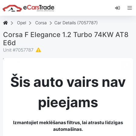
Instalējiet eCarsTrade tīmekļa lietotni,
pievienojiet to savam sākuma ekrānam un
saņemiet tūlītējus atjauninājumus.
Opel
Corsa
Car Details (7057787)
Uzstādīt
Atcelt
Corsa F Elegance 1.2 Turbo 74KW AT8
E6d
Unit #
7057787
Šis auto vairs nav
pieejams
Izmantojiet meklēšanas filtrus, lai atrastu līdzīgas
automašīnas.