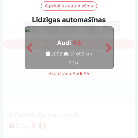
Atpakaļ uz automašīnu
Līdzīgas automašīnas
Audi
A5
Sign in to see all photos
2022
31 083 km
1
/
8
Skatīt visu Audi A5
Informācija par izsoli