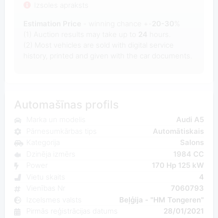
Izsoles apraksts
Estimation Price
- winning chance +-
20-30
%
(1) Auction results may take up to
24
hours.
(2) Most
vehicles are sold with digital service
history, printed and given with the car documents.
Automašīnas profils
Marka un modelis
Audi A5
Pārnesumkārbas tips
Automātiskais
Kategorija
Salons
Dzinēja izmērs
1984 CC
Power
170 Hp 125 kW
Vietu skaits
4
Vienības Nr
7060793
Izcelsmes valsts
Beļģija - "HM Tongeren"
Pirmās reģistrācijas datums
28/01/2021