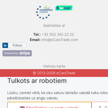
Sazinieties ar
Tel.:
+32 (0)2 342 22 22
Email:
info@eCarsTrade.com
Follow
Vietnes karte
© 2013-2026 eCarsTrade
Tulkots ar robotiem
Lūdzu, ņemiet vērā, ka visu saturu latviešu valodā tulko robot
pārslēdzieties uz angļu valodu.
🇬🇧 Pārslēgties uz angļu valodu
🦾 Tu