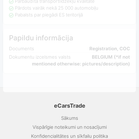
Pārbaudīta transportlīdzekļu kvalitāte
Pārdots vairāk nekā 25 000 automobiļu
Pabalsts par piegādi ES teritorijā
Papildu informācija
Documents
Registration, COC
Dokumentu izcelsmes valsts
BELGIUM (*if not
mentioned otherwise: pictures/description)
eCarsTrade
Sākums
Vispārīgie noteikumi un nosacījumi
Konfidencialitātes un sīkfailu politika