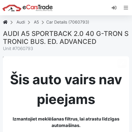
Instalējiet eCarsTrade tīmekļa lietotni,
pievienojiet to savam sākuma ekrānam un
saņemiet tūlītējus atjauninājumus.
Audi
A5
Car Details (7060793)
Uzstādīt
Atcelt
AUDI A5 SPORTBACK 2.0 40 G-TRON S
TRONIC BUS. ED. ADVANCED
Unit #
7060793
Šis auto vairs nav
pieejams
Izmantojiet meklēšanas filtrus, lai atrastu līdzīgas
automašīnas.