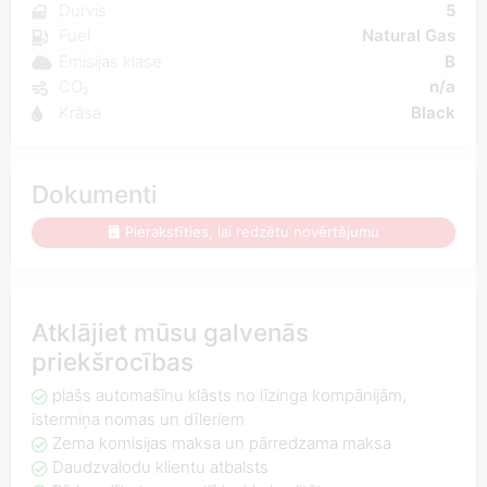
Durvis
5
Fuel
Natural Gas
Emisijas klase
B
CO₂
n/a
Krāsa
Black
Dokumenti
Pierakstīties, lai redzētu novērtējumu
Atklājiet mūsu galvenās
priekšrocības
plašs automašīnu klāsts no līzinga kompānijām,
īstermiņa nomas un dīleriem
Zema komisijas maksa un pārredzama maksa
Daudzvalodu klientu atbalsts