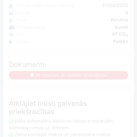
Pirmās reģistrācijas datums
21/04/2022
Durvis
5
Fuel
Benzīns
Emisijas klase
Euro6
CO₂
97 CO
2
Krāsa
Pelēks
Dokumenti
Pierakstīties, lai redzētu novērtējumu
Atklājiet mūsu galvenās
priekšrocības
plašs automašīnu klāsts no līzinga kompānijām,
īstermiņa nomas un dīleriem
Zema komisijas maksa un pārredzama maksa