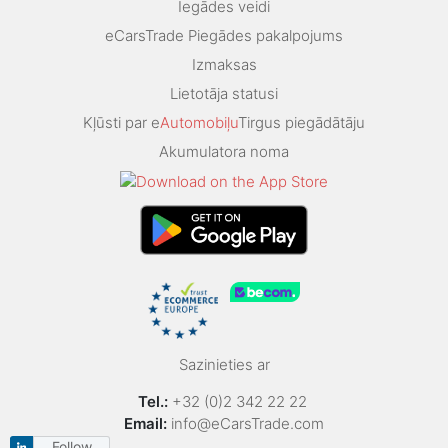
Iegādes veidi
eCarsTrade Piegādes pakalpojums
Izmaksas
Lietotāja statusi
Kļūsti par e
Automobiļu
Tirgus piegādātāju
Akumulatora noma
Sazinieties ar
Tel.:
+32 (0)2 342 22 22
Email:
info@eCarsTrade.com
Follow