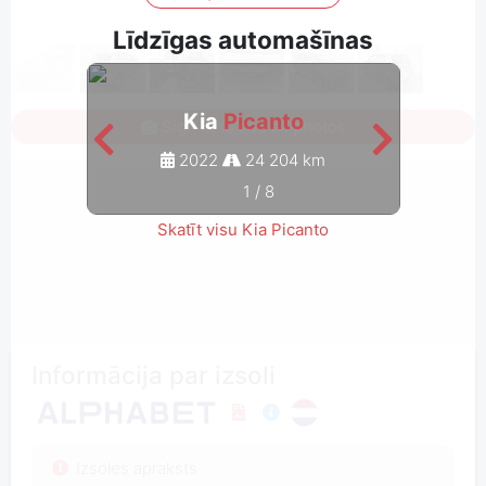
Līdzīgas automašīnas
Kia
Picanto
Sign in to see all photos
2022
24 204 km
1
/
8
Skatīt visu Kia Picanto
Informācija par izsoli
Izsoles apraksts