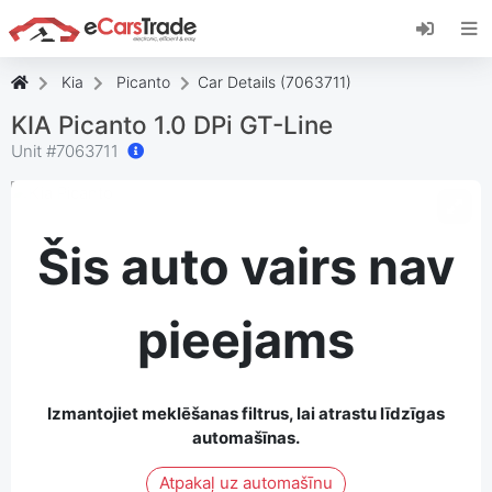
Instalējiet eCarsTrade tīmekļa lietotni,
pievienojiet to savam sākuma ekrānam un
saņemiet tūlītējus atjauninājumus.
Kia
Picanto
Car Details (7063711)
Uzstādīt
Atcelt
KIA Picanto 1.0 DPi GT-Line
Unit #
7063711
Šis auto vairs nav
pieejams
Izmantojiet meklēšanas filtrus, lai atrastu līdzīgas
automašīnas.
Atpakaļ uz automašīnu